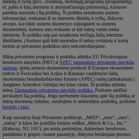
išteklių ir ryšių (pvz., svetainių, mobiliųjų programų (programėlių),
el. pašto ir kitų interneto ir atsisiunčiamųjų priemonių), kuriuose
pateikta nuoroda į šią politiką. Ši politika netaikoma asmens
informacijai, renkamai iš ne interneto išteklių ir ryšių, išskyrus
atvejus, kai tokie asmens duomenys sujungiami su asmens
duomenimis, kuriuos mes renkame ar kiti mūsų vardu renka
internetu. Ši politika taip pat netaikoma trečiųjų šalių interneto
ištekliams, į kuriuos gali būti nuorodos iš mūsų svetainių ir kurių
turinio ar privatumo praktikos mes nekontroliuojame.
Mūsų privatumo programa ir praktika atitinka EU Privalomąsias
bendrovės taisykles (PBT) ir
APEC tarptautinio privatumo taisyklių
sistemą,
skirtą asmens duomenims perduoti iš Europos ekonominės
erdvės ir Šveicarijos bei Azijos ir Ramiojo vandenyno šalių
ekonominio bendradarbiavimo forumo (APEC) narių (atitinkamai) į
Jungtines Amerikos Valstijas bei kitas vietas. Ši politika atitinka
mūsų
Tarptautinio privatumo taisyklių politiką.
Prašome atidžiai
perskaityti šią politiką. Jeigu turėtumėte klausimų apie šią politiką ar
mūsų duomenų rinkimo, naudojimo ir atskleidimo praktiką, prašome
kreiptis į mus.
Kaip nurodyta šioje Privatumo politikoje, „MSD“, „mus“, „mes“,
„mūsų“ ir kitos šio įvardžio formos reiškia „Merck & Co., Inc.“
(Rahway, NJ, JAV), jos teisių perėmėjus, dukterines bendroves,
padalinius ir grupes visame pasaulyje, išskyrus bendrąsias įmones,