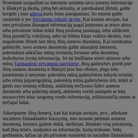
Norėdami susipažinti su internetu surinkta savo asmens informacija
ir išlaikyti ją tikslią, pilną bei aktualią, ar pareikalauti ištrinti, galite
kreiptis į mus
adresu,
kuris Jums patogiausias. Su mumis galite
susisiekti ir per
Privatumo reikalų skyrių.
Kai kuriais atvejais, kai
mes privalome išsaugoti informaciją pagal įstatymus ar teisės aktus
arba privalome toliau teikti Jūsų prašomą paslaugą, arba užtikrinti
Jūsų parinkčių vykdymą, arba tai būtina kitais veiklos tikslais, mes
negalėsime ištrinti tam tikrų Jūsų asmens duomenų. Kai suteikiama
galimybė, savo asmens duomenis galite atnaujinti internetu,
pakeisdami anksčiau mūsų svetainių formose arba duomenų
laukeliuose įvestą informaciją. Jei tai leidžiama teisės aktuose arba
mūsų
Tarptautinio privatumo taisyklėse,
Jūsų galimybės prieiti prie
Jūsų asmens duomenų ir ištaisyti juos bus ribotos, jeigu toks
pasiekimas ir taisymas: pakenktų mūsų galimybėms laikytis teisinių
arba etinių įsipareigojimų, pakenktų mūsų galimybėms tirti, teikti ar
gintis nuo teisinių ieškinių, atskleistų trečiosios šalies asmens
duomenis arba pažeistų sutartį, atskleistų verslo paslaptis ar kitą
nuosavybės teise saugomą verslo informaciją, priklausančią mums ar
trečiajai šaliai.
Atkreipiame Jūsų dėmesį, kad kai kuriais atvejais, pvz., atliekant
socialinės žiniasklaidos klausymą, mes nesame pirminis asmens
duomenų, kuriuos galime rinkti, skelbėjas. Imsimės visų priemonių,
kad jūsų teisės, susijusios su informacija, kurią renkame, būtų
gerbiamos, tačiau tai jūs privalote susisiekti su socialine žiniasklaida