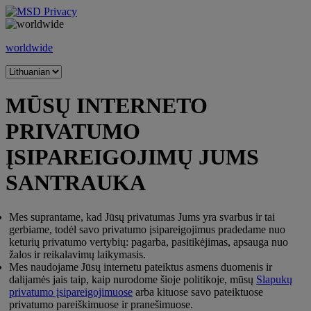
Skip
to
content
worldwide
MŪSŲ INTERNETO
PRIVATUMO
ĮSIPAREIGOJIMŲ JUMS
SANTRAUKA
Mes suprantame, kad Jūsų privatumas Jums yra svarbus ir tai
gerbiame, todėl savo privatumo įsipareigojimus pradedame nuo
keturių privatumo vertybių: pagarba, pasitikėjimas, apsauga nuo
žalos ir reikalavimų laikymasis.
Mes naudojame Jūsų internetu pateiktus asmens duomenis ir
dalijamės jais taip, kaip nurodome šioje politikoje, mūsų
Slapukų
privatumo įsipareigojimuose
arba kituose savo pateiktuose
privatumo pareiškimuose ir pranešimuose.