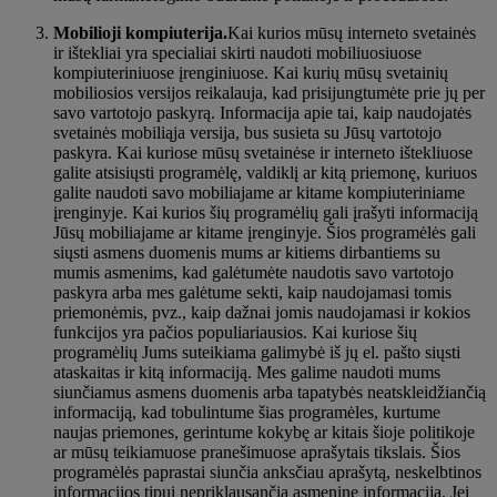
Mobilioji kompiuterija.
Kai kurios mūsų interneto svetainės
ir ištekliai yra specialiai skirti naudoti mobiliuosiuose
kompiuteriniuose įrenginiuose. Kai kurių mūsų svetainių
mobiliosios versijos reikalauja, kad prisijungtumėte prie jų per
savo vartotojo paskyrą. Informacija apie tai, kaip naudojatės
svetainės mobiliąja versija, bus susieta su Jūsų vartotojo
paskyra. Kai kuriose mūsų svetainėse ir interneto ištekliuose
galite atsisiųsti programėlę, valdiklį ar kitą priemonę, kuriuos
galite naudoti savo mobiliajame ar kitame kompiuteriniame
įrenginyje. Kai kurios šių programėlių gali įrašyti informaciją
Jūsų mobiliajame ar kitame įrenginyje. Šios programėlės gali
siųsti asmens duomenis mums ar kitiems dirbantiems su
mumis asmenims, kad galėtumėte naudotis savo vartotojo
paskyra arba mes galėtume sekti, kaip naudojamasi tomis
priemonėmis, pvz., kaip dažnai jomis naudojamasi ir kokios
funkcijos yra pačios populiariausios. Kai kuriose šių
programėlių Jums suteikiama galimybė iš jų el. pašto siųsti
ataskaitas ir kitą informaciją. Mes galime naudoti mums
siunčiamus asmens duomenis arba tapatybės neatskleidžiančią
informaciją, kad tobulintume šias programėles, kurtume
naujas priemones, gerintume kokybę ar kitais šioje politikoje
ar mūsų teikiamuose pranešimuose aprašytais tikslais. Šios
programėlės paprastai siunčia anksčiau aprašytą, neskelbtinos
informacijos tipui nepriklausančią asmeninę informaciją. Jei