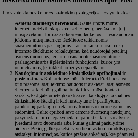
Jums suteikiamos keturios pasirinkimų kategorijos. Jos yra tokios:
Asmens duomenys nerenkami.
Galite rinktis mums
internetu neteikti jokių asmens duomenų, nerašydami jų į
mūsų svetainių formas ar duomenų laukelius ir nesinaudodami
jokiomis mūsų interneto ištekliuose teikiamomis
suasmenintomis paslaugomis. Tačiau kai kuriuose mūsų
interneto ištekliuose reikalaujama, kad naudotojai pateiktų
asmens duomenis, jei nori pasinaudoti suasmenintomis
paslaugomis arba išplėstinėmis funkcijomis, kurios yra
neprieinamos, jei tokie duomenys nepateikiami.
Naudojimo ir atskleidimo kitais tikslais apribojimai ir
pasirinkimas.
Kai kuriuose mūsų interneto ištekliuose gali
būti prašoma Jūsų leidimo naudotis ir atskleisti Jūsų asmens
duomenis, kad būtų galima įtraukti Jus į mūsų kontaktų
sąrašus, kad galėtumėte įtraukti save į katalogą ar socialinės
žiniasklaidos išteklių ir kad nustatytume ir pasiūlytume
papildomų paslaugų ir reklamos, kuriuos manome galint Jus
sudominti. Galite apriboti savo asmens duomenų naudojimą
pažymėdami arba nepažymėdami parinktis, kurias matysite
įvesdami savo duomenis arba kurias galimai pasiūlysime
ateityje. Be to, galite pakeisti savo bendravimo parinktis (pvz.,
atsisakyti informacijos, kurios prašėte anksčiau), kreipdamiesi