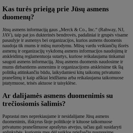
Kas turės prieigą prie Jūsų asmens
duomenų?
Jūsų asmens informaciją gaus „Merck & Co., Inc.“ (Rahway, NJ,
JAV), taip pat jos dukterinės bendrovės, padaliniai ir grupės visame
pasaulyje ir asmenys bei organizacijos, kurios asmens duomenis
naudoja tik mums ir mūsų nurodymu. Mūsų vardu veikiančių išorės
asmenų ir organizacijų vykdomą asmens informacijos naudojimą ir
atskleidimą reglamentuoja sutartys, kuriose reikalaujama tinkamai
saugoti asmens informaciją. Jūsų asmens duomenis naudosime ir
mums dirbantiems asmenims ir organizacijoms atskleisime tik šią
politiką atitinkančiu būdu, laikydamiesi kitų taikomų privatumo
pranešimų ir kaip aiškiai leidžiama arba reikalaujama taikomuose
įstatymuose, teisės aktuose ir taisyklėse.
Ar dalijamės asmens duomenimis su
trečiosiomis šalimis?
Paprastai mes neprekiaujame ir nesidalijame Jūsų asmens
duomenimis, išskyrus šioje politikoje ir kituose taikomuose
privatumo pranešimuose aprašytus atvejus, tačiau gali susidaryti
aplinkybės, kuriomis mes dėl veiklos priežasčių nuspręsime