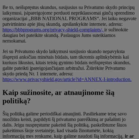
Be to, neišspręstus skundus, susijusius su Privatumo skydo principų
laikymusi, įsipareigojome perduoti nepriklausomai ginčų sprendimo
organizacijai „BBB NATIONAL PROGRAMS“. Jei laiku negavote
patvirtinimo apie jūsų skundą, apsilankykite internete, adresu:
https://bbbprograms.org/privacy-shield-complaints/,
ir sužinokite
daugiau bei pateikite skundą. Paslaugos Jums suteikiamos
nemokamai.
Jei su Privatumo skydo laikymusi susijusio skundo nepavyksta
išspręsti anksčiau minėtais būdais, tam tikromis aplinkybėmis kai
kuriuos likusius, kitais teisių gynimo būdais neišspręstus skundus,
galite pateikti įpareigojančiajam arbitražui. Žiūrėkite Privatumo
skydo priedą Nr. 1 internete, adresu:
https://www.privacyshield.gov/article?id=ANNEX-I-introduction.
Kaip sužinosite, ar atnaujinome šią
politiką?
Šią politiką galime periodiškai atnaujinti. Pasiliekame teisę savo
nuožiūra keisti, papildyti šį privatumo pareiškimą ar pašalinti jo
dalis. Jeigu nuspręstume pakeisti šią politiką, paskelbtume šiuos
pakeitimus šioje svetainėje, kad visada žinotumėte, kokią
informaciją mes renkame, kaip galime naudoti šią informaciją,
ir ar