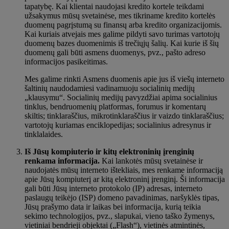
tapatybę. Kai klientai naudojasi kredito kortele teikdami
užsakymus mūsų svetainėse, mes tikriname kredito kortelės
duomenų pagrįstumą su finansų arba kredito organizacijomis.
Kai kuriais atvejais mes galime pildyti savo turimas vartotojų
duomenų bazes duomenimis iš trečiųjų šalių. Kai kurie iš šių
duomenų gali būti asmens duomenys, pvz., pašto adreso
informacijos pasikeitimas.
Mes galime rinkti Asmens duomenis apie jus iš viešų interneto
šaltinių naudodamiesi vadinamuoju socialinių medijų
„klausymu“. Socialinių medijų pavyzdžiai apima socialinius
tinklus, bendruomenių platformas, forumus ir komentarų
skiltis; tinklaraščius, mikrotinklaraščius ir vaizdo tinklaraščius;
vartotojų kuriamas enciklopedijas; socialinius adresynus ir
tinklalaides.
Iš Jūsų kompiuterio ir kitų elektroninių įrenginių
renkama informacija.
Kai lankotės mūsų svetainėse ir
naudojatės mūsų interneto ištekliais, mes renkame informaciją
apie Jūsų kompiuterį ar kitą elektroninį įrenginį. Ši informacija
gali būti Jūsų interneto protokolo (IP) adresas, interneto
paslaugų teikėjo (ISP) domeno pavadinimas, naršyklės tipas,
Jūsų prašymo data ir laikas bei informacija, kurią teikia
sekimo technologijos, pvz., slapukai, vieno taško žymenys,
vietiniai bendrieji objektai („Flash“), vietinės atmintinės,