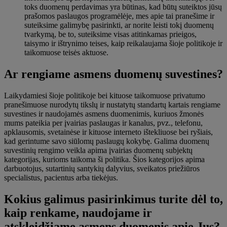
toks duomenų perdavimas yra būtinas, kad būtų suteiktos jūsų
prašomos paslaugos programėlėje, mes apie tai pranešime ir
suteiksime galimybę pasirinkti, ar norite leisti tokį duomenų
tvarkymą, be to, suteiksime visas atitinkamas prieigos,
taisymo ir ištrynimo teises, kaip reikalaujama šioje politikoje ir
taikomuose teisės aktuose.
Ar rengiame asmens duomenų suvestines?
Laikydamiesi šioje politikoje bei kituose taikomuose privatumo
pranešimuose nurodytų tikslų ir nustatytų standartų kartais rengiame
suvestines ir naudojamės asmens duomenimis, kuriuos žmonės
mums pateikia per įvairias paslaugas ir kanalus, pvz., telefonu,
apklausomis, svetainėse ir kituose interneto ištekliuose bei ryšiais,
kad gerintume savo siūlomų paslaugų kokybę. Galima duomenų
suvestinių rengimo veikla apima įvairias duomenų subjektų
kategorijas, kurioms taikoma ši politika. Šios kategorijos apima
darbuotojus, sutartinių santykių dalyvius, sveikatos priežiūros
specialistus, pacientus arba tiekėjus.
Kokius galimus pasirinkimus turite dėl to,
kaip renkame, naudojame ir
atskleidžiame asmens duomenis apie Jus?