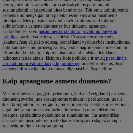
perorganizuoti savo veiklą arba atsisakyti jos parduodami,
susijungdamii ar įsigydami kitas bendroves. Tokiomis aplinkybėmis
asmens duomenys gali būti pateikti esamiems arba būsimiems
pirkėjams. Mes gausime rašytinius užtikrinimus, kad tokiomis
aplinkybėmis asmens duomenys bus tinkamai apsaugoti.
Laikydamiesi savo
pasaulinės tarptautinio privatumo taisyklių
politikos
, pasiliekame teisę atskleisti Jūsų asmens duomenis,
įskaitant Jūsų el. pašto adresą, pranešdami vyriausybės institucijoms,
atitinkamų teisinių procesų šalims, leidus nagrinėjančiam teismui ar
tribunolui, bei kitaip, kaip reikalaujama arba aiškiai leidžiama
taikomais teisės aktais. Išskyrus šioje politikoje ir mūsų
pasaulinėje
tarptautinio privatumo taisyklių politikoje
numatytus atvejus, Jūsų
asmens informacija kitaip nebus dalijamasi be Jūsų leidimo.
Kaip apsaugome asmens duomenis?
Mes imsimės visų pagrįstų priemonių, kad atsižvelgdami į asmens
duomenų svarbą juos apsaugotume renkant ir perduodant juos iš
Jūsų kompiuterio ar įrenginio į mūsų interneto išteklius ir serverius ir
atgal, bei saugotume savo turimą informaciją nuo neleistinos
prieigos, atskleidimo pakeitimo ar sunaikinimo. Jūs asmeniškai
atsakote už mūsų interneto ištekliams skirtų savo slaptažodžių ir
susijusių prieigos kodų saugumą.