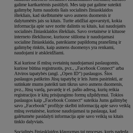
galime kartkartėmis pasiūlyti. Mes taip pat galime suteikti
galimybę Jums naudotis šiais socialinės žiniasklaidos
ištekliais, kad skelbtumėte savo asmens duomenis ir
dalytumėtės jais su kitais. Turite atidžiai apsvarstyti, kokia
informacija apie save norite dalintis su kitais, kai naudojatės
socialinės žiniasklaidos ištekliais. Savo svetainėse ir kituose
interneto ištekliuose, kuriuose siūloma ir naudojamasi
socialine žiniasklaida, pateikiame papildomą pranešimą ir
galimybę rinktis, kaip asmens duomenys yra renkami,
naudojami ir atskleidžiami.
Kai kuriose iš mūsų svetainių naudojamasi paslaugomis,
kuriose būtina registruotis, pvz., „Facebook Connect“ arba
Atviros tapatybės (angl. „Open ID“) paslaugos. Šios
paslaugos patikrins Jūsų tapatybę ir leis Jums pasirinkti, ar
sutinkate mums pateikti tam tikrus savo asmens duomenis,
pvz., Jūsų vardą, pavardę ir el. pašto adresą, kurių reikia
registracijos ir kitų prisijungimo formų užpildymui. Tokios
paslaugos kaip „Facebook Connect“ suteikia Jums galimybę
savo „Facebook“ profilyje skelbti informaciją apie savo veiklą
mūsų svetainėse, kuriose naudojamasi ta paslauga, kad
galėtumėte pasidalyti informacija apie savo veiklą su kitais
tinklo dalyviais.
Socialinės žiniasklaidos klausymas tai procesas, kuris padeda