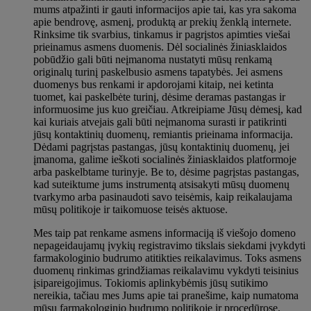
mums atpažinti ir gauti informacijos apie tai, kas yra sakoma
apie bendrovę, asmenį, produktą ar prekių ženklą internete.
Rinksime tik svarbius, tinkamus ir pagrįstos apimties viešai
prieinamus asmens duomenis. Dėl socialinės žiniasklaidos
pobūdžio gali būti neįmanoma nustatyti mūsų renkamą
originalų turinį paskelbusio asmens tapatybės. Jei asmens
duomenys bus renkami ir apdorojami kitaip, nei ketinta
tuomet, kai paskelbėte turinį, dėsime deramas pastangas ir
informuosime jus kuo greičiau. Atkreipiame Jūsų dėmesį, kad
kai kuriais atvejais gali būti neįmanoma surasti ir patikrinti
jūsų kontaktinių duomenų, remiantis prieinama informacija.
Dėdami pagrįstas pastangas, jūsų kontaktinių duomenų, jei
įmanoma, galime ieškoti socialinės žiniasklaidos platformoje
arba paskelbtame turinyje. Be to, dėsime pagrįstas pastangas,
kad suteiktume jums instrumentą atsisakyti mūsų duomenų
tvarkymo arba pasinaudoti savo teisėmis, kaip reikalaujama
mūsų politikoje ir taikomuose teisės aktuose.
Mes taip pat renkame asmens informaciją iš viešojo domeno
nepageidaujamų įvykių registravimo tikslais siekdami įvykdyti
farmakologinio budrumo atitikties reikalavimus. Toks asmens
duomenų rinkimas grindžiamas reikalavimu vykdyti teisinius
įsipareigojimus. Tokiomis aplinkybėmis jūsų sutikimo
nereikia, tačiau mes Jums apie tai pranešime, kaip numatoma
mūsų farmakologinio budrumo politikoje ir procedūrose.