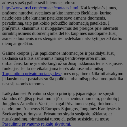
adresų sąrašą galite rasti internete, adresu:
http://www.msd.com/contact/contacts.html.
Kai kreipiatės į mus,
prašome nurodyti svetainės ar kito interneto ištekliaus, kuriuo
naudojotės arba kuriame pateikėte savo asmens duomenis,
pavadinimą, taip pat kokio pobūdžio informaciją pateikėte. Į
prašymus, klausimus ar nuogąstavimus dėl prieigos prie internetu
surinktų asmens duomenų arba dėl to, kaip mes naudojame Jūsų
asmens duomenis mes stengsimės nedelsdami atsakyti per 30 darbo
dienų ar greičiau.
Galime kreiptis į Jus papildomos informacijos ir pasidalyti Jūsų
užklausa su kitais asmenimis mūsų bendrovėje arba mums
dirbančiais, kurie yra atsakingi už su Jūsų užklausos tema susijusias
funkcijas. Jei to nereikalaujama teisės aktuose arba mūsų
Tarptautinio privatumo taisyklėse,
mes negalime užtikrinti atsakymo
į klausimus ar pastabas su šia politika arba mūsų privatumo praktika
nesusijusiomis temomis.
Laikydamiesi Privatumo skydo principų, įsipareigojame spręsti
skundus dėl jūsų privatumo ir jūsų asmenins duomenų, perduotų į
Jungtines Amerikos Valstijas pagal Privatumo skydą, rinkimo ar
naudojimo. Asmenys iš Europos Sąjungos, Jungtinės Karalystės ir
Šveicarijos, turintys su Privatumo skydu susijusių užklausų ar
nusiskundimų, pirmiausiai turėtų el. paštu susisiekti su mūsų
Pasauliniu privatumo reikalų skyriumi.