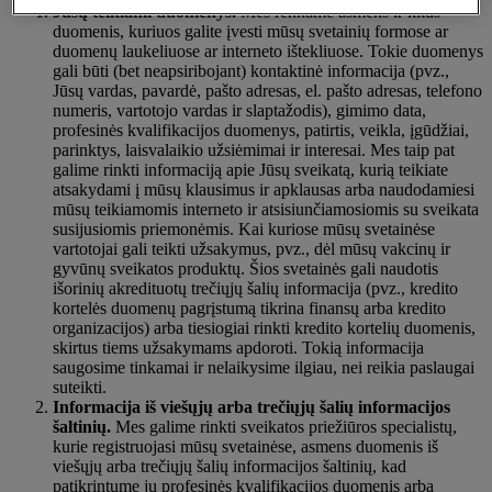
Jūsų teikiami duomenys.
Mes renkame asmens ir kitus
duomenis, kuriuos galite įvesti mūsų svetainių formose ar
duomenų laukeliuose ar interneto ištekliuose. Tokie duomenys
gali būti (bet neapsiribojant) kontaktinė informacija (pvz.,
Jūsų vardas, pavardė, pašto adresas, el. pašto adresas, telefono
numeris, vartotojo vardas ir slaptažodis), gimimo data,
profesinės kvalifikacijos duomenys, patirtis, veikla, įgūdžiai,
parinktys, laisvalaikio užsiėmimai ir interesai. Mes taip pat
galime rinkti informaciją apie Jūsų sveikatą, kurią teikiate
atsakydami į mūsų klausimus ir apklausas arba naudodamiesi
mūsų teikiamomis interneto ir atsisiunčiamosiomis su sveikata
susijusiomis priemonėmis. Kai kuriose mūsų svetainėse
vartotojai gali teikti užsakymus, pvz., dėl mūsų vakcinų ir
gyvūnų sveikatos produktų. Šios svetainės gali naudotis
išorinių akredituotų trečiųjų šalių informacija (pvz., kredito
kortelės duomenų pagrįstumą tikrina finansų arba kredito
organizacijos) arba tiesiogiai rinkti kredito kortelių duomenis,
skirtus tiems užsakymams apdoroti. Tokią informacija
saugosime tinkamai ir nelaikysime ilgiau, nei reikia paslaugai
suteikti.
Informacija iš viešųjų arba trečiųjų šalių informacijos
šaltinių.
Mes galime rinkti sveikatos priežiūros specialistų,
kurie registruojasi mūsų svetainėse, asmens duomenis iš
viešųjų arba trečiųjų šalių informacijos šaltinių, kad
patikrintume jų profesinės kvalifikacijos duomenis arba