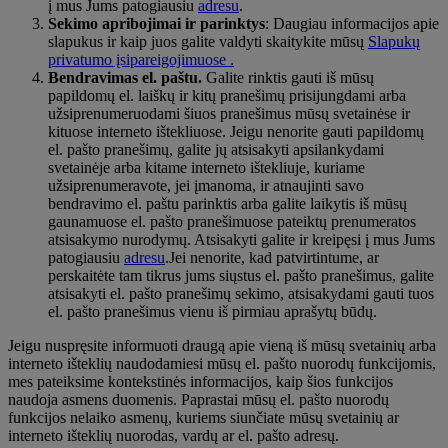
į mus Jums patogiausiu
adresu
.
Sekimo apribojimai ir parinktys
: Daugiau informacijos apie
slapukus ir kaip juos galite valdyti skaitykite mūsų
Slapukų
privatumo įsipareigojimuose .
Bendravimas el. paštu.
Galite rinktis gauti iš mūsų
papildomų el. laiškų ir kitų pranešimų prisijungdami arba
užsiprenumeruodami šiuos pranešimus mūsų svetainėse ir
kituose interneto ištekliuose. Jeigu nenorite gauti papildomų
el. pašto pranešimų, galite jų atsisakyti apsilankydami
svetainėje arba kitame interneto ištekliuje, kuriame
užsiprenumeravote, jei įmanoma, ir atnaujinti savo
bendravimo el. paštu parinktis arba galite laikytis iš mūsų
gaunamuose el. pašto pranešimuose pateiktų prenumeratos
atsisakymo nurodymų. Atsisakyti galite ir kreipęsi į mus Jums
patogiausiu
adresu
.Jei nenorite, kad patvirtintume, ar
perskaitėte tam tikrus jums siųstus el. pašto pranešimus, galite
atsisakyti el. pašto pranešimų sekimo, atsisakydami gauti tuos
el. pašto pranešimus vienu iš pirmiau aprašytų būdų.
Jeigu nuspręsite informuoti draugą apie vieną iš mūsų svetainių arba
interneto išteklių naudodamiesi mūsų el. pašto nuorodų funkcijomis,
mes pateiksime kontekstinės informacijos, kaip šios funkcijos
naudoja asmens duomenis. Paprastai mūsų el. pašto nuorodų
funkcijos nelaiko asmenų, kuriems siunčiate mūsų svetainių ar
interneto išteklių nuorodas, vardų ar el. pašto adresų.