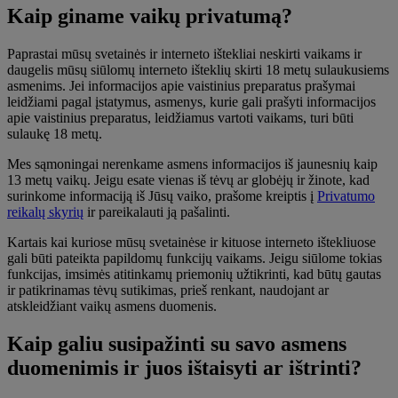
Kaip giname vaikų privatumą?
Paprastai mūsų svetainės ir interneto ištekliai neskirti vaikams ir
daugelis mūsų siūlomų interneto išteklių skirti 18 metų sulaukusiems
asmenims. Jei informacijos apie vaistinius preparatus prašymai
leidžiami pagal įstatymus, asmenys, kurie gali prašyti informacijos
apie vaistinius preparatus, leidžiamus vartoti vaikams, turi būti
sulaukę 18 metų.
Mes sąmoningai nerenkame asmens informacijos iš jaunesnių kaip
13 metų vaikų. Jeigu esate vienas iš tėvų ar globėjų ir žinote, kad
surinkome informaciją iš Jūsų vaiko, prašome kreiptis į
Privatumo
reikalų skyrių
ir pareikalauti ją pašalinti.
Kartais kai kuriose mūsų svetainėse ir kituose interneto ištekliuose
gali būti pateikta papildomų funkcijų vaikams. Jeigu siūlome tokias
funkcijas, imsimės atitinkamų priemonių užtikrinti, kad būtų gautas
ir patikrinamas tėvų sutikimas, prieš renkant, naudojant ar
atskleidžiant vaikų asmens duomenis.
Kaip galiu susipažinti su savo asmens
duomenimis ir juos ištaisyti ar ištrinti?