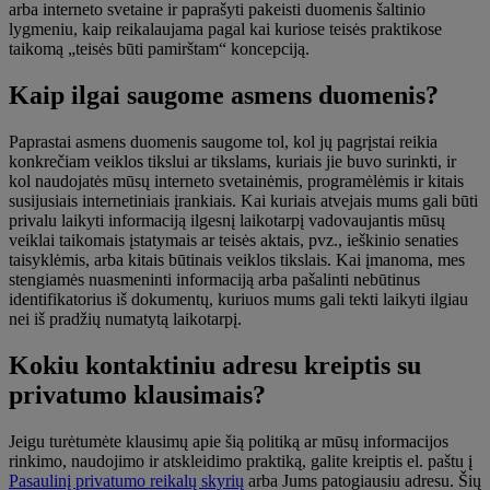
arba interneto svetaine ir paprašyti pakeisti duomenis šaltinio
lygmeniu, kaip reikalaujama pagal kai kuriose teisės praktikose
taikomą „teisės būti pamirštam“ koncepciją.
Kaip ilgai saugome asmens duomenis?
Paprastai asmens duomenis saugome tol, kol jų pagrįstai reikia
konkrečiam veiklos tikslui ar tikslams, kuriais jie buvo surinkti, ir
kol naudojatės mūsų interneto svetainėmis, programėlėmis ir kitais
susijusiais internetiniais įrankiais. Kai kuriais atvejais mums gali būti
privalu laikyti informaciją ilgesnį laikotarpį vadovaujantis mūsų
veiklai taikomais įstatymais ar teisės aktais, pvz., ieškinio senaties
taisyklėmis, arba kitais būtinais veiklos tikslais. Kai įmanoma, mes
stengiamės nuasmeninti informaciją arba pašalinti nebūtinus
identifikatorius iš dokumentų, kuriuos mums gali tekti laikyti ilgiau
nei iš pradžių numatytą laikotarpį.
Kokiu kontaktiniu adresu kreiptis su
privatumo klausimais?
Jeigu turėtumėte klausimų apie šią politiką ar mūsų informacijos
rinkimo, naudojimo ir atskleidimo praktiką, galite kreiptis el. paštu į
Pasaulinį privatumo reikalų skyrių
arba Jums patogiausiu adresu. Šių