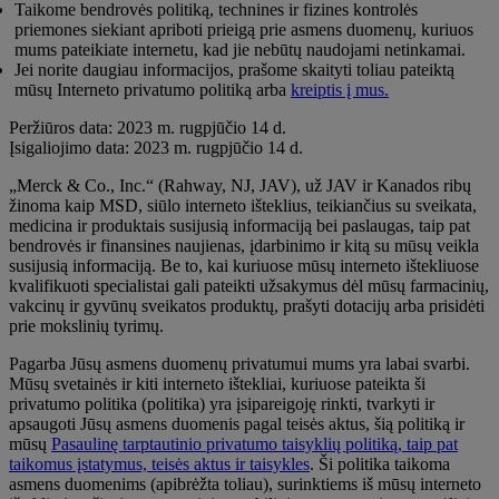
Taikome bendrovės politiką, technines ir fizines kontrolės
priemones siekiant apriboti prieigą prie asmens duomenų, kuriuos
mums pateikiate internetu, kad jie nebūtų naudojami netinkamai.
Jei norite daugiau informacijos, prašome skaityti toliau pateiktą
mūsų Interneto privatumo politiką arba
kreiptis į mus.
Peržiūros data: 2023 m. rugpjūčio 14 d.
Įsigaliojimo data: 2023 m. rugpjūčio 14 d.
„Merck & Co., Inc.“ (Rahway, NJ, JAV), už JAV ir Kanados ribų
žinoma kaip MSD, siūlo interneto išteklius, teikiančius su sveikata,
medicina ir produktais susijusią informaciją bei paslaugas, taip pat
bendrovės ir finansines naujienas, įdarbinimo ir kitą su mūsų veikla
susijusią informaciją. Be to, kai kuriuose mūsų interneto ištekliuose
kvalifikuoti specialistai gali pateikti užsakymus dėl mūsų farmacinių,
vakcinų ir gyvūnų sveikatos produktų, prašyti dotacijų arba prisidėti
prie mokslinių tyrimų.
Pagarba Jūsų asmens duomenų privatumui mums yra labai svarbi.
Mūsų svetainės ir kiti interneto ištekliai, kuriuose pateikta ši
privatumo politika (politika) yra įsipareigoję rinkti, tvarkyti ir
apsaugoti Jūsų asmens duomenis pagal teisės aktus, šią politiką ir
mūsų
Pasaulinę tarptautinio privatumo taisyklių politiką, taip pat
taikomus įstatymus, teisės aktus ir taisykles
. Ši politika taikoma
asmens duomenims (apibrėžta toliau), surinktiems iš mūsų interneto