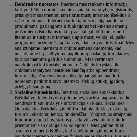
Bendrosios nuostatos
. Internetu mes renkame informaciją,
kuri yra būtina norint asmenims suteikti galimybę registruotis,
pritaikyti ir suasmeninti tam tikrus mūsų interneto išteklius ir
ryšio priemones. Internetu surinktą informaciją naudojame
produktams, paslaugoms ir funkcijoms bei kitiems asmenų
prašomiems ištekliams teikti; pvz., tai gali būti mokomoji
literatūra ir susijusi informacija apie mūsų veiklą, el. pašto
programos, priemonės, apklausos, klausimynai ir tyrimai. Mes
analizuojame internetu surinktus asmens duomenis, kad
nustatytume ir pasiūlytume papildomų paslaugų ir reklamos,
kuriuos manome gali Jus sudominti. Mes vertiname
naudojimąsi kai kuriais interneto ištekliais ir ryšiais tik
rinkdami tapatybės neatskleidžiančią arba apibendrintą
informaciją. Asmens duomenis taip pat galime naudoti
norėdami patikrinti savo interneto išteklių atitiktį, įgaliotą
prieigą ir saugumą.
Socialinė žiniasklaida.
Interneto socialinės žiniasklaidos
ištekliai yra interaktyvios priemonės, kuriose paprastai galite
bendradarbiauti ir dalytis informacija su kitais. Socialinės
žiniasklaidos ištekliais gali būti socialiniai tinklai, diskusijų
forumai, skelbimų lentos, tinklaraščiai, Vikipedijos straipsniai
ir nuorodų funkcijos, skirtos pasidalyti svetainių turiniu ir
priemonėmis su draugais ar kolegomis. Mes galime rinkti
asmens duomenis iš Jūsų, kad suteiktume galimybę Jums
naudotis interneto socialinės žiniasklaidos ištekliais, kuriuos