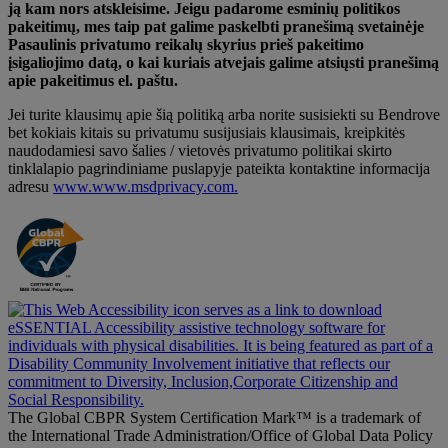
ją kam nors atskleisime. Jeigu padarome esminių politikos
pakeitimų, mes taip pat galime paskelbti pranešimą svetainėje
Pasaulinis privatumo reikalų skyrius prieš pakeitimo
įsigaliojimo datą, o kai kuriais atvejais galime atsiųsti pranešimą
apie pakeitimus el. paštu.
Jei turite klausimų apie šią politiką arba norite susisiekti su Bendrove
bet kokiais kitais su privatumu susijusiais klausimais, kreipkitės
naudodamiesi savo šalies / vietovės privatumo politikai skirto
tinklalapio pagrindiniame puslapyje pateikta kontaktine informacija
adresu
www.www.msdprivacy.com.
The Global CBPR System Certification Mark™ is a trademark of
the International Trade Administration/Office of Global Data Policy