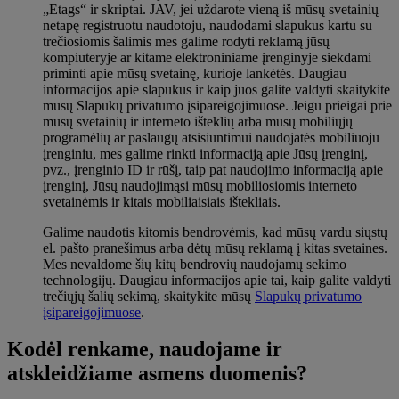
„Etags“ ir skriptai. JAV, jei uždarote vieną iš mūsų svetainių
netapę registruotu naudotoju, naudodami slapukus kartu su
trečiosiomis šalimis mes galime rodyti reklamą jūsų
kompiuteryje ar kitame elektroniniame įrenginyje siekdami
priminti apie mūsų svetainę, kurioje lankėtės. Daugiau
informacijos apie slapukus ir kaip juos galite valdyti skaitykite
mūsų Slapukų privatumo įsipareigojimuose. Jeigu prieigai prie
mūsų svetainių ir interneto išteklių arba mūsų mobiliųjų
programėlių ar paslaugų atsisiuntimui naudojatės mobiliuoju
įrenginiu, mes galime rinkti informaciją apie Jūsų įrenginį,
pvz., įrenginio ID ir rūšį, taip pat naudojimo informaciją apie
įrenginį, Jūsų naudojimąsi mūsų mobiliosiomis interneto
svetainėmis ir kitais mobiliaisiais ištekliais.
Galime naudotis kitomis bendrovėmis, kad mūsų vardu siųstų
el. pašto pranešimus arba dėtų mūsų reklamą į kitas svetaines.
Mes nevaldome šių kitų bendrovių naudojamų sekimo
technologijų. Daugiau informacijos apie tai, kaip galite valdyti
trečiųjų šalių sekimą, skaitykite mūsų
Slapukų privatumo
įsipareigojimuose
.
Kodėl renkame, naudojame ir
atskleidžiame asmens duomenis?